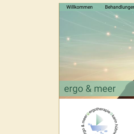
Willkommen
Behandlunge
ergo & meer